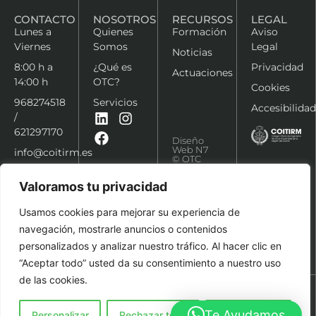
CONTACTO
NOSOTROS
RECURSOS
LEGAL
Lunes a
Quienes
Formación
Aviso
Viernes
Somos
Legal
Noticias
8:00 h a
¿Qué es
Privacidad
Actuaciones
14:00 h
OTC?
Cookies
968274518
Servicios
Accesibilidad
/
621297170
Diseño
Web N7
info@coitirm.es
© OTC
COITIRM
2026
Valoramos tu privacidad
Usamos cookies para mejorar su experiencia de
navegación, mostrarle anuncios o contenidos
personalizados y analizar nuestro tráfico. Al hacer clic en
“Aceptar todo” usted da su consentimiento a nuestro uso
de las cookies.
Te Ayudamos
Personalizar
Rechazar todo
Aceptar todo