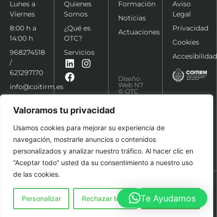
Lunes a
Quienes
Formación
Aviso
Viernes
Somos
Legal
Noticias
8:00 h a
¿Qué es
Privacidad
Actuaciones
14:00 h
OTC?
Cookies
968274518
Servicios
Accesibilidad
/
621297170
Diseño
Web N7
info@coitirm.es
© OTC
COITIRM
2026
Valoramos tu privacidad
Usamos cookies para mejorar su experiencia de
navegación, mostrarle anuncios o contenidos
personalizados y analizar nuestro tráfico. Al hacer clic en
“Aceptar todo” usted da su consentimiento a nuestro uso
de las cookies.
Te Ayudamos
Personalizar
Rechazar todo
Aceptar todo