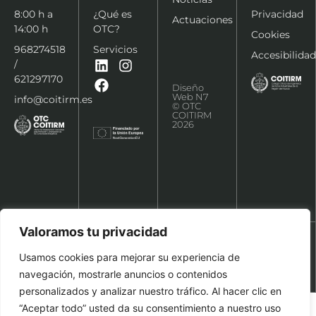
8:00 h a
¿Qué es
Privacidad
Actuaciones
14:00 h
OTC?
Cookies
968274518
Servicios
Accesibilidad
/
621297170
Diseño
Web N7
info@coitirm.es
© OTC
COITIRM
2026
Valoramos tu privacidad
Usamos cookies para mejorar su experiencia de
navegación, mostrarle anuncios o contenidos
personalizados y analizar nuestro tráfico. Al hacer clic en
“Aceptar todo” usted da su consentimiento a nuestro uso