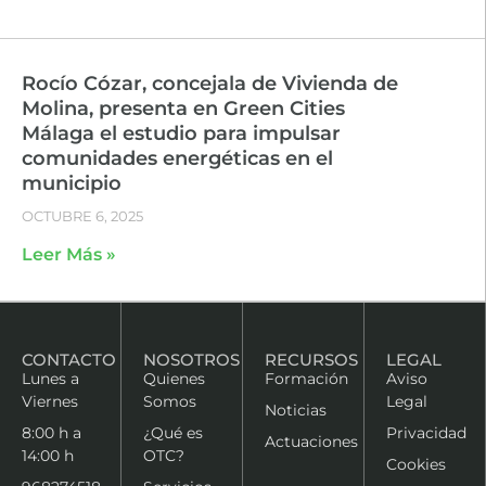
Rocío Cózar, concejala de Vivienda de
Molina, presenta en Green Cities
Málaga el estudio para impulsar
comunidades energéticas en el
municipio
OCTUBRE 6, 2025
Leer Más »
CONTACTO
NOSOTROS
RECURSOS
LEGAL
Lunes a
Quienes
Formación
Aviso
Viernes
Somos
Legal
Noticias
8:00 h a
¿Qué es
Privacidad
Actuaciones
14:00 h
OTC?
Cookies