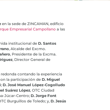
e
en la sede de ZINCAMAN, edificio
 Parque Empresarial Campollano
a las
ida institucional de
D. Santos
rrano
, Alcalde del Excmo.
añero
, Presidente de la Excma.
dríguez
, Director General de
a redonda contando la experiencia
con la participación de
D. Miguel
N;
D. José Manuel López-Cogolludo
el Suárez López
, OTC Ciudad
a-Júcar-Centro;
D. Jorge Font
OTC Burguillos de Toledo; y,
D. Jesús