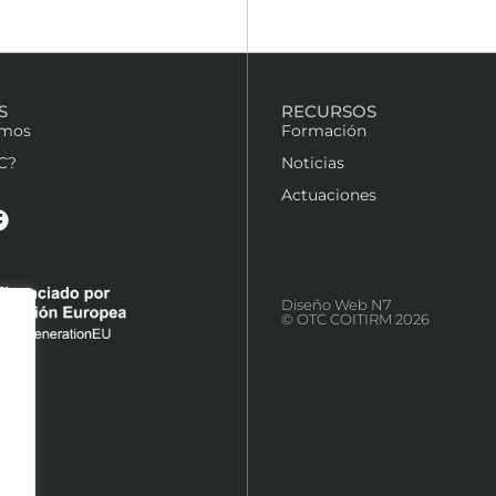
S
RECURSOS
omos
Formación
C?
Noticias
Actuaciones
Diseño Web N7
© OTC COITIRM 2026