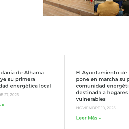
adanía de Alhama
El Ayuntamiento de 
uye su primera
pone en marcha su 
ad energética local
comunidad energéti
destinada a hogares
 27, 2025
vulnerables
 »
NOVIEMBRE 10, 2025
Leer Más »