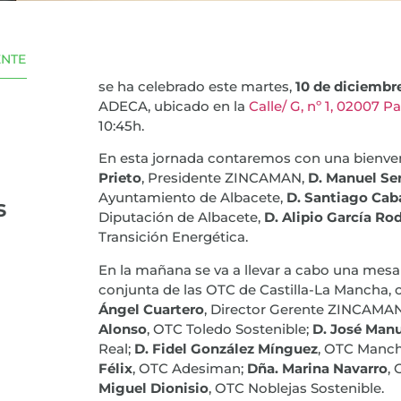
ENTE
se ha celebrado este martes,
10 de diciembr
ADECA, ubicado en la
Calle/ G, nº 1, 02007
10:45h.
En esta jornada contaremos con una bienven
Prieto
, Presidente ZINCAMAN,
D. Manuel Se
Ayuntamiento de Albacete,
D. Santiago Cab
s
Diputación de Albacete,
D. Alipio García Ro
Transición Energética.
En la mañana se va a llevar a cabo una mes
conjunta de las OTC de Castilla-La Mancha, 
Ángel Cuartero
, Director Gerente ZINCAMA
Alonso
, OTC Toledo Sostenible;
D. José Manu
Real;
D. Fidel González Mínguez
, OTC Manch
Félix
, OTC Adesiman;
Dña. Marina Navarro
, 
Miguel Dionisio
, OTC Noblejas Sostenible.