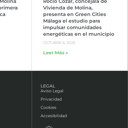
Molina
Rocío Cózar, concejala de
primera
Vivienda de Molina,
ca
presenta en Green Cities
Málaga el estudio para
impulsar comunidades
energéticas en el municipio
OCTUBRE 6, 2025
Leer Más »
LEGAL
Aviso Legal
Privacidad
Cookies
Accesibilidad