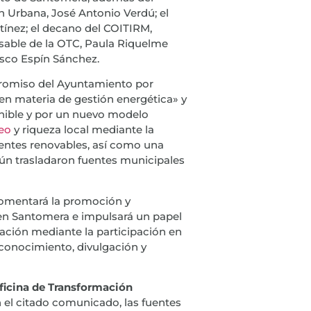
ión Urbana, José Antonio Verdú; el
tínez; el decano del COITIRM,
nsable de la OTC, Paula Riquelme
isco Espín Sánchez.
promiso del Ayuntamiento por
 en materia de gestión energética» y
nible y por un nuevo modelo
eo
y riqueza local mediante la
uentes renovables, así como una
ún trasladaron fuentes municipales
fomentará la promoción y
n Santomera e impulsará un papel
zación mediante la participación en
conocimiento, divulgación y
icina de Transformación
 el citado comunicado, las fuentes