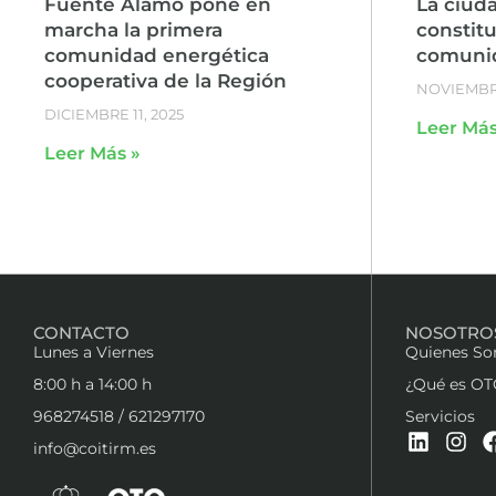
Fuente Álamo pone en
La ciud
marcha la primera
constit
comunidad energética
comunid
cooperativa de la Región
NOVIEMBRE
DICIEMBRE 11, 2025
Leer Más
Leer Más »
CONTACTO
NOSOTRO
Lunes a Viernes
Quienes S
8:00 h a 14:00 h
¿Qué es OT
968274518 / 621297170
Servicios
info@coitirm.es