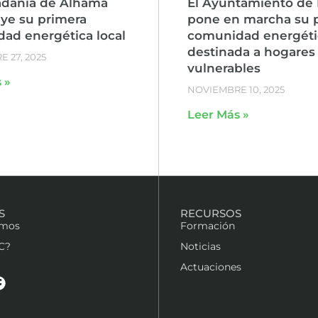
adanía de Alhama
El Ayuntamiento de 
uye su primera
pone en marcha su 
ad energética local
comunidad energéti
destinada a hogares
 27, 2025
vulnerables
 »
NOVIEMBRE 10, 2025
Leer Más »
S
RECURSOS
omos
Formación
C?
Noticias
Actuaciones