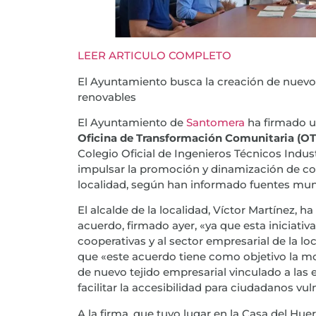
LEER ARTICULO COMPLETO
El Ayuntamiento busca la creación de nuevo 
renovables
El Ayuntamiento de
Santomera
ha firmado 
Oficina de Transformación Comunitaria (OT
Colegio Oficial de Ingenieros Técnicos Indust
impulsar la promoción y dinamización de c
localidad, según han informado fuentes mun
El alcalde de la localidad, Víctor Martínez, h
acuerdo, firmado ayer, «ya que esta iniciativa
cooperativas y al sector empresarial de la l
que «este acuerdo tiene como objetivo la mov
de nuevo tejido empresarial vinculado a las
facilitar la accesibilidad para ciudadanos vul
A la firma, que tuvo lugar en la Casa del Hu