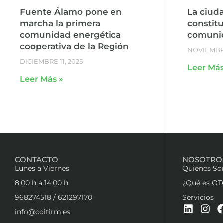
Fuente Álamo pone en
La ciud
marcha la primera
constit
comunidad energética
comunid
cooperativa de la Región
NOVIEMBRE
DICIEMBRE 11, 2025
Leer Más
Leer Más »
CONTACTO
NOSOTRO
Lunes a Viernes
Quienes S
8:00 h a 14:00 h
¿Qué es OT
968274518 / 621297170
Servicios
info@coitirm.es