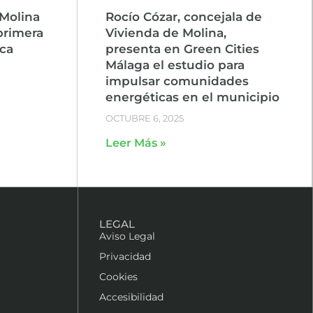
Molina
Rocío Cózar, concejala de
primera
Vivienda de Molina,
ca
presenta en Green Cities
Málaga el estudio para
impulsar comunidades
energéticas en el municipio
OCTUBRE 6, 2025
Leer Más »
LEGAL
Aviso Legal
Privacidad
Cookies
Accesibilidad