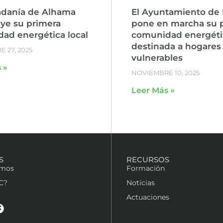
adanía de Alhama
El Ayuntamiento de 
uye su primera
pone en marcha su 
ad energética local
comunidad energéti
destinada a hogares
 27, 2025
vulnerables
 »
NOVIEMBRE 10, 2025
Leer Más »
S
RECURSOS
omos
Formación
C?
Noticias
Actuaciones