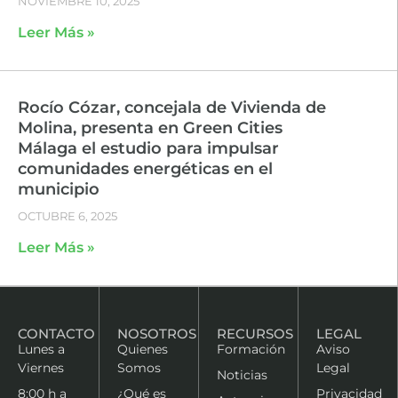
NOVIEMBRE 10, 2025
Leer Más »
Rocío Cózar, concejala de Vivienda de
Molina, presenta en Green Cities
Málaga el estudio para impulsar
comunidades energéticas en el
municipio
OCTUBRE 6, 2025
Leer Más »
CONTACTO
NOSOTROS
RECURSOS
LEGAL
Lunes a
Quienes
Formación
Aviso
Viernes
Somos
Legal
Noticias
8:00 h a
¿Qué es
Privacidad