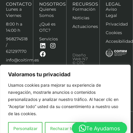
CONTACTO
NOSOTROS
RECURSOS
LEGAL
Lunes a
Quienes
Formación
Aviso
Viernes
Somos
Legal
Noticias
8:00 h a
¿Qué es
Privacidad
Actuaciones
14:00 h
OTC?
Cookies
968274518
Servicios
Accesibilidad
/
621297170
Diseño
Web N7
info@coitirm.es
© OTC
COITIRM
2026
Valoramos tu privacidad
Usamos cookies para mejorar su experiencia de
navegación, mostrarle anuncios o contenidos
personalizados y analizar nuestro tráfico. Al hacer clic en
“Aceptar todo” usted da su consentimiento a nuestro uso
de las cookies.
Te Ayudamos
Personalizar
Rechazar todo
Aceptar todo